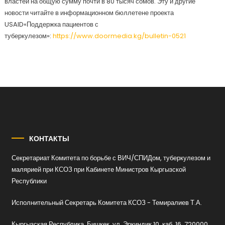
властей на общую сумму почти в 80 тысяч сомов. Эту и другие
новости читайте в информационном бюллетене проекта
USAID«Поддержка пациентов с
туберкулезом»:
https://www.doormedia.kg/bulletin-0521
КОНТАКТЫ
Секретариат Комитета по борьбе с ВИЧ/СПИДом, туберкулезом и
малярией при КСОЗ при Кабинете Министров Кыргызской
Республики
Исполнительный Секретарь Комитета КСОЗ - Темиралиев Т.А.
Кыргызская Республика, Бишкек, ул. Эркиндик 10, каб. 16, 720000