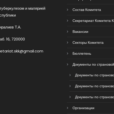
туберкулезом и малярией
Состав Комитета
спублики
Секретариат Комитета 
ралиев Т.А.
Вакансии
аб. 16, 720000
Секторы Комитета
retariat.skk@gmail.com
Бюллетень
Документы по страновой
Документы по страново
Документы по страново
Документы по страново
Организации