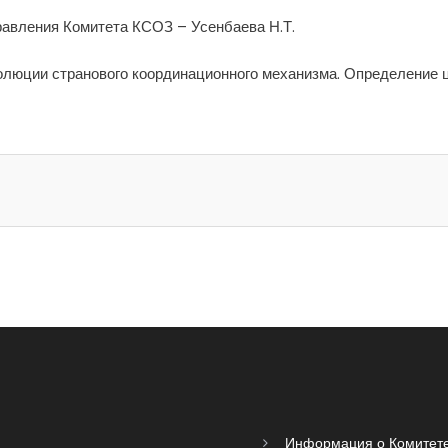
авления Комитета КСОЗ – Усенбаева Н.Т.
люции странового координационного механизма. Определение ц
Информация о Комитет