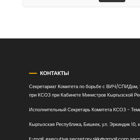
КОНТАКТЫ
Секретариат Комитета по борьбе с ВИЧ/СПИДом, 
при КСОЗ при Кабинете Министров Кыргызской Ре
Исполнительный Секретарь Комитета КСОЗ - Теми
Кыргызская Республика, Бишкек, ул. Эркиндик 10, к
E-mail: executive.secretary.skk@gmail.com sec