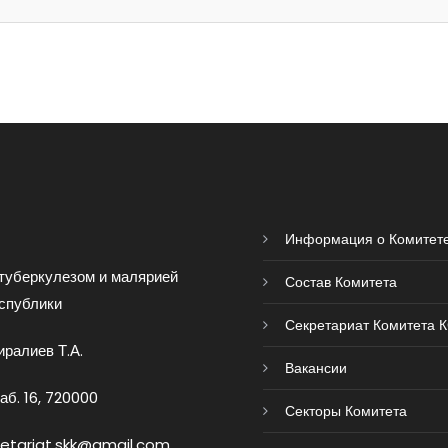
Информация о Комитет
туберкулезом и малярией
Состав Комитета
спублики
Секретариат Комитета 
ралиев Т.А.
Вакансии
аб. 16, 720000
Секторы Комитета
retariat.skk@gmail.com