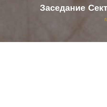
Заседание Сект
Г