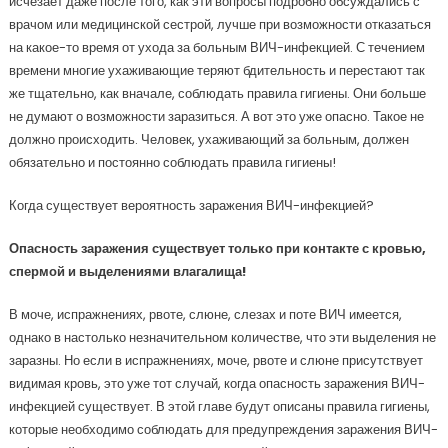
исчезает даже после того, как эти вопросы подробно обсуждались с
врачом или медицинской сестрой, лучше при возможности отказаться
на какое-то время от ухода за больным ВИЧ-инфекцией. С течением
времени многие ухаживающие теряют бдительность и перестают так
же тщательно, как вначале, соблюдать правила гигиены. Они больше
не думают о возможности заразиться. А вот это уже опасно. Такое не
должно происходить. Человек, ухаживающий за больным, должен
обязательно и постоянно соблюдать правила гигиены!
Когда существует вероятность заражения ВИЧ-инфекцией?
Опасность заражения существует только при контакте с кровью,
спермой и выделениями влагалища!
В моче, испражнениях, рвоте, слюне, слезах и поте ВИЧ имеется,
однако в настолько незначительном количестве, что эти выделения не
заразны. Но если в испражнениях, моче, рвоте и слюне присутствует
видимая кровь, это уже тот случай, когда опасность заражения ВИЧ-
инфекцией существует. В этой главе будут описаны правила гигиены,
которые необходимо соблюдать для предупреждения заражения ВИЧ-