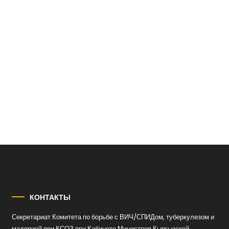
КОНТАКТЫ
Секретариат Комитета по борьбе с ВИЧ/СПИДом, туберкулезом и
малярией при КСОЗ при Кабинете Министров Кыргызской