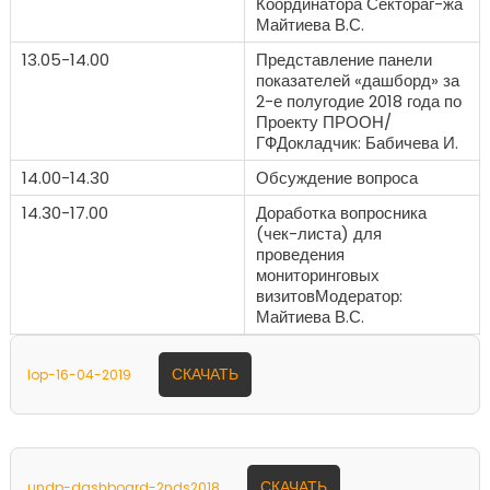
Координатора Сектораг-жа
Майтиева В.С.
13.05-14.00
Представление панели
показателей «дашборд» за
2-е полугодие 2018 года по
Проекту ПРООН/
ГФДокладчик: Бабичева И.
14.00-14.30
Обсуждение вопроса
14.30-17.00
Доработка вопросника
(чек-листа) для
проведения
мониторинговых
визитовМодератор:
Майтиева В.С.
СКАЧАТЬ
lop-16-04-2019
СКАЧАТЬ
undp-dashboard-2nds2018