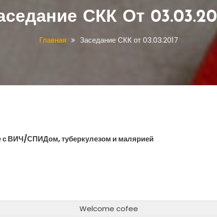
аседание СКК От 03.03.20
Главная
Заседание СКК от 03.03.2017
е с ВИЧ/СПИДом, туберкулезом и малярией
Welcome cofee