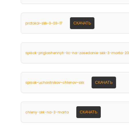
СКАЧАТЬ
protokol-skk-3-03-17
spisok-priglashennyh-lic-na-zasedanie-skk-3-marta-2
СКАЧАТЬ
spisok-uchastnikov-chlenov-skk
СКАЧАТЬ
chleny-skk-na-3-marta