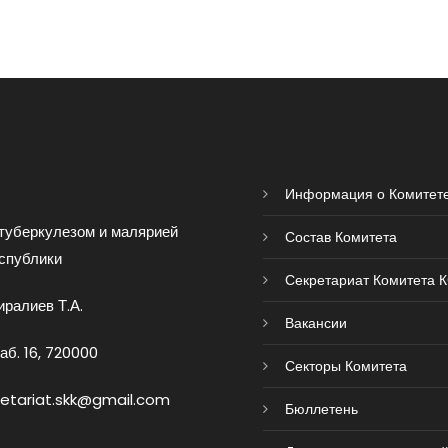
Информация о Комитет
туберкулезом и малярией
Состав Комитета
спублики
Секретариат Комитета 
ралиев Т.А.
Вакансии
аб. 16, 720000
Секторы Комитета
retariat.skk@gmail.com
Бюллетень