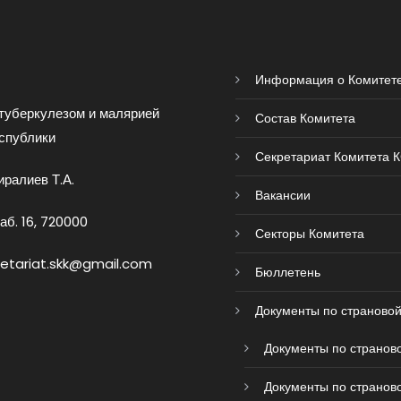
Информация о Комитет
туберкулезом и малярией
Состав Комитета
спублики
Секретариат Комитета 
ралиев Т.А.
Вакансии
аб. 16, 720000
Секторы Комитета
retariat.skk@gmail.com
Бюллетень
Документы по страновой
Документы по страново
Документы по страново