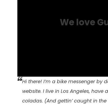
We love G
Hi there! I’m a bike messenger by da
website. I live in Los Angeles, have
coladas. (And gettin’ caught in the 