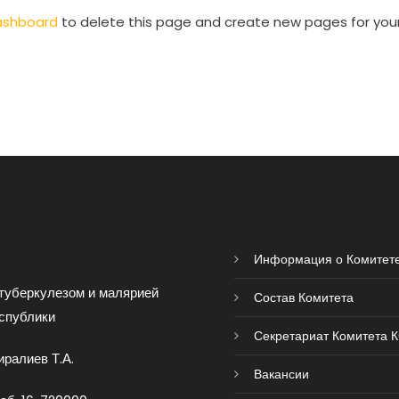
ashboard
to delete this page and create new pages for you
Информация о Комитет
туберкулезом и малярией
Состав Комитета
спублики
Секретариат Комитета 
ралиев Т.А.
Вакансии