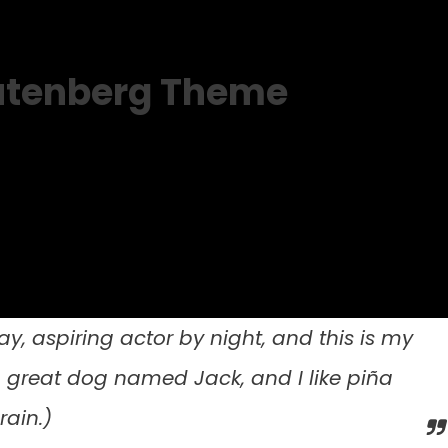
utenberg Theme
y, aspiring actor by night, and this is my
 a great dog named Jack, and I like piña
rain.)