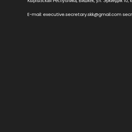
Кыргызская Республика, Бишкек, ул. Эркиндик 10, к
E-mail: executive.secretary.skk@gmail.com sec