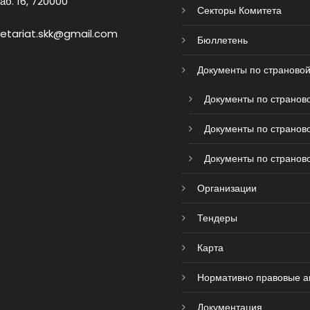
аб. 16, 720000
Секторы Комитета
retariat.skk@gmail.com
Бюллетень
Документы по страновой
Документы по страново
Документы по страново
Документы по страново
Организации
Тендеры
Карта
Нормативно правовые а
Документация