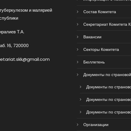
туберкулезом и малярией
Состав Комитета
спублики
Секретариат Комитета 
ралиев Т.А.
Вакансии
аб. 16, 720000
Секторы Комитета
retariat.skk@gmail.com
Бюллетень
Документы по страновой
Документы по страново
Документы по страново
Документы по страново
Организации