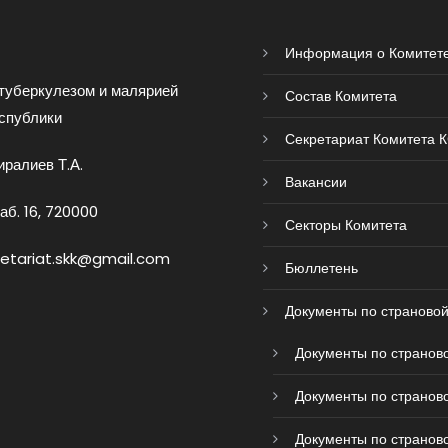
Информация о Комитет
туберкулезом и малярией
Состав Комитета
спублики
Секретариат Комитета 
ралиев Т.А.
Вакансии
аб. 16, 720000
Секторы Комитета
retariat.skk@gmail.com
Бюллетень
Документы по страновой
Документы по страново
Документы по страново
Документы по страново