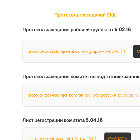
Протоколы заседаний СКК
Протокол заседания рабочей группы от 5.02.16
С
protokol-zasedanija-rabochei-gruppy-5-02-16 (1)
Протокол заседания комитет по подготовке заявок 
protokol-zasedanija-komitet-po-podgotovke-zajavok-10-
Лист регистрации комитета 5.04.16
СКАЧАТЬ
list-registracii-komiteta-5-04-16 (1)