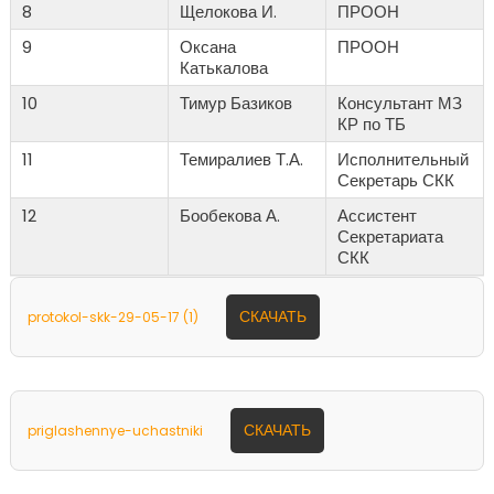
8
Щелокова И.
ПРООН
9
Оксана
ПРООН
Катькалова
10
Тимур Базиков
Консультант МЗ
КР по ТБ
11
Темиралиев Т.А.
Исполнительный
Секретарь СКК
12
Бообекова А.
Ассистент
Секретариата
СКК
СКАЧАТЬ
protokol-skk-29-05-17 (1)
СКАЧАТЬ
priglashennye-uchastniki