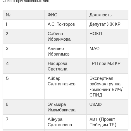
Список приглашенных лиц
№
ФИО
Должность
1
А.С. Токторов
Депутат ЖК КР
2
Сабина
НОКП
Ибраимова
3
Алишер
МАФ
Ибрагимов
4
Насирова
ГРП при МЗ КР
Светлана
5
Айбар
Экспертная
Султангазиев
рабочая группа
компонент ВИЧ/
СПИД
6
Эльмира
USAID
Имамбакиева
7
Айнура
ABT (Проект
Султановна
Победим ТБ)