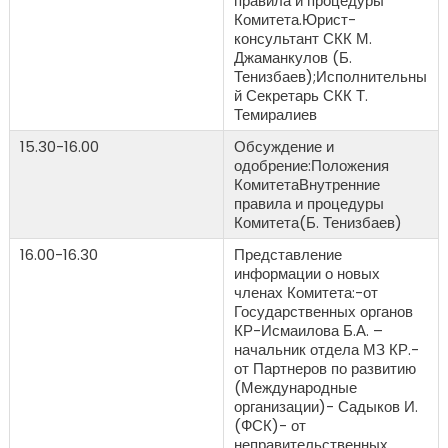
правила и процедуры
Комитета.Юрист-
консультант СКК М.
Джаманкулов (Б.
Тенизбаев);Исполнительны
й Секретарь СКК Т.
Темиралиев
15.30-16.00
Обсуждение и
одобрение:Положения
КомитетаВнутренние
правила и процедуры
Комитета(Б. Тенизбаев)
16.00-16.30
Представление
информации о новых
членах Комитета:-от
Государственных органов
КР-Исмаилова Б.А. –
начальник отдела МЗ КР.-
от Партнеров по развитию
(Международные
организации)- Садыков И.
(ФСК)- от
неправительственных