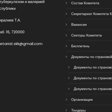
туберкулезом и малярией
Состав Комитета
спублики
Секретариат Комитета 
ралиев Т.А.
Вакансии
аб. 16, 720000
Секторы Комитета
retariat.skk@gmail.com
Бюллетень
Документы по страновой
Документы по страново
Документы по страново
Документы по страново
Организации
Тендеры