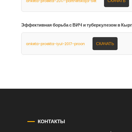
СКАЧАТЬ
anketa-proekta-2017-partnerskaja-set
Эффективная борьба с ВИЧ и туберкулезом в Кы
СКАЧАТЬ
anketa-proekta-iyul-2017-proon
КОНТАКТЫ