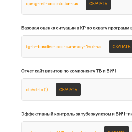
СКАЧАТЬ
apmg-mfr-presentation-rus
Базовая оценка ситуации в КР по охвату программ
СКАЧАТЬ
kg-hr-baseline-exec-summary-final-rus
Отчет сайт визитов по компоненту ТБ и ВИЧ
СКАЧАТЬ
otchet-tb (1)
Эффективный контроль за туберкулезом и ВИЧ-ин