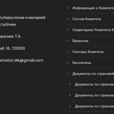
Информация о Комитет
туберкулезом и малярией
Состав Комитета
спублики
Секретариат Комитета 
ралиев Т.А.
Вакансии
аб. 16, 720000
Секторы Комитета
retariat.skk@gmail.com
Бюллетень
Документы по страновой
Документы по страново
Документы по страново
Документы по страново