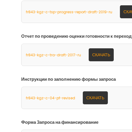
СКА
fr843-kgz-c-tsp-progress-report-draft-2019-ru
Отчет по проведению оценки готовности к перехо
СКАЧАТЬ
fr843-kgz-c-tra-draft-2017-ru
Инструкции по заполнению формы запроса
СКАЧАТЬ
fr843-kgz-c-04-pf-revised
Форма Запроса на финансирование