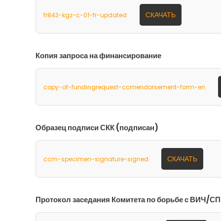
СКАЧАТЬ
fr843-kgz-c-01-fr-updated
Копия запроса на финансирование
copy-of-fundingrequest-ccmendorsement-form-en
Образец подписи СКК (подписан)
СКАЧАТЬ
ccm-specimen-signature-signed
Протокол заседания Комитета по борьбе с ВИЧ/С