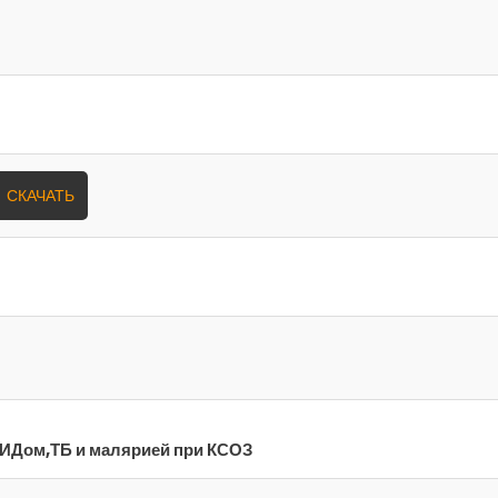
СКАЧАТЬ
ПИДом,ТБ и малярией при КСОЗ