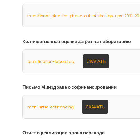
transitional-plan-for-phase-out-of-the-top-ups-2021-20
Количественная оценка затрат на лабораторию
СКАЧАТЬ
quatification-laboratory
Письмо Минздрава о софинансировании
СКАЧАТЬ
moh-letter-cofinancing
Отчет о реализации плана перехода