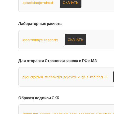
СКАЧАТЬ
opisatelnaja-chast
Лабораторные расчеты
СКАЧАТЬ
laboratornye-raschety
Для отправки Страновая заявка в ГФ с МЗ
dlja-otpravki-stranovaja-zajavka-v-gf-s-mz-final-1
Образец подписи СКК