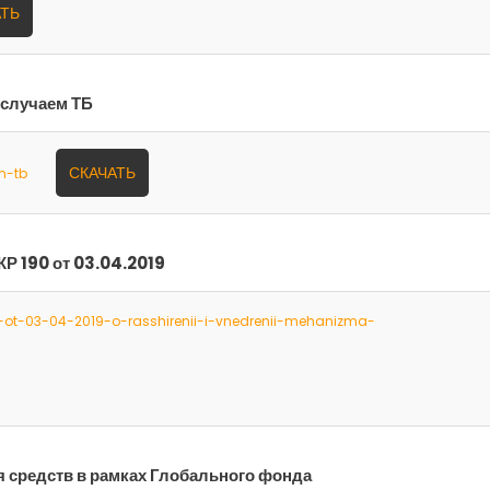
АТЬ
и случаем ТБ
СКАЧАТЬ
m-tb
Р 190 от 03.04.2019
-ot-03-04-2019-o-rasshirenii-i-vnedrenii-mehanizma-
я средств в рамках Глобального фонда