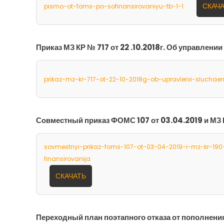
СКАЧ
pismo-ot-foms-po-sofinansirovaniyu-tb-1-1
Приказ МЗ КР № 717 от 22 .10.2018г. Об управлени
prikaz-mz-kr-717-ot-22-10-2018g-ob-upravlenii-sluchae
Совместный приказ ФОМС 107 от 03.04.2019 и МЗ К
sovmestnyi-prikaz-foms-107-ot-03-04-2019-i-mz-kr-190
finansirovanija
СКАЧАТЬ
Переходный план поэтапного отказа от пополнени