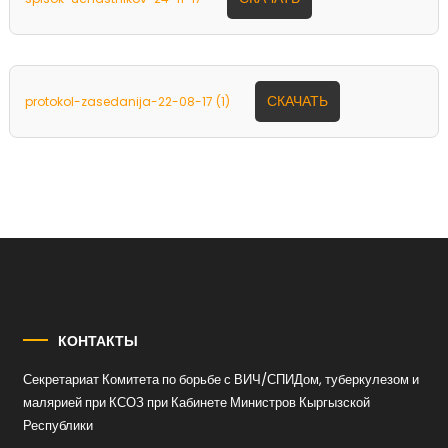
СКАЧАТЬ
protokol-zasedanija-22-08-17 (1)
КОНТАКТЫ
Секретариат Комитета по борьбе с ВИЧ/СПИДом, туберкулезом и
малярией при КСОЗ при Кабинете Министров Кыргызской
Республики