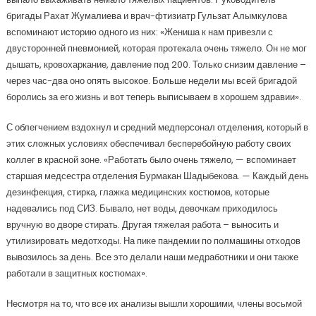
бригады Рахат Жумалиева и врач-фтизиатр Гульзат Алымкулова
вспоминают историю одного из них: «Жениша к нам привезли с
двусторонней пневмонией, которая протекала очень тяжело. Он не мог
дышать, кровохаркание, давление под 200. Только снизим давление –
через час-два оно опять высокое. Больше недели мы всей бригадой
боролись за его жизнь и вот теперь выписываем в хорошем здравии».
С облегчением вздохнул и средний медперсонал отделения, который в
этих сложных условиях обеспечивал бесперебойную работу своих
коллег в красной зоне. «Работать было очень тяжело, — вспоминает
старшая медсестра отделения Бурмакан Шадыбекова. — Каждый день
дезинфекция, стирка, глажка медицинских костюмов, которые
надевались под СИЗ. Бывало, нет воды, девочкам приходилось
вручную во дворе стирать. Другая тяжелая работа – выносить и
утилизировать медотходы. На пике пандемии по полмашины отходов
вывозилось за день. Все это делали наши медработники и они также
работали в защитных костюмах».
Несмотря на то, что все их анализы вышли хорошими, члены восьмой