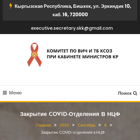
Перейти
Кыргызская Республика, Бишкек, ул. Эркиндик 10,
к
каб. 16, 720000
содержимому
executive.secretary.skk@gmail.com
КОМИТЕТ ПО ВИЧ И ТБ
Меню
КСОЗ ПРИ КАБИНЕТЕ
Поиск
МИНИСТРОВ КР
Закрытие COVID-Отделения В НЦФ
Главная
2020
Сентябрь
9
Закрытие COVID-отделения в НЦФ