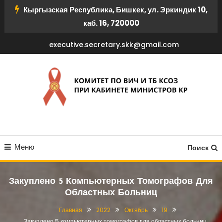
Перейти
Кыргызская Республика, Бишкек, ул. Эркиндик 10,
к
каб. 16, 720000
содержимому
executive.secretary.skk@gmail.com
КОМИТЕТ ПО ВИЧ И ТБ
Меню
КСОЗ ПРИ КАБИНЕТЕ
Поиск
МИНИСТРОВ КР
Закуплено 5 Компьютерных Томографов Для
Областных Больниц
Главная
2022
Октябрь
19
Закуплено 5 компьютерных томографов для областных больниц