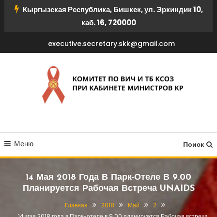
Перейти
Кыргызская Республика, Бишкек, ул. Эркиндик 10,
к
каб. 16, 720000
содержимому
executive.secretary.skk@gmail.com
КОМИТЕТ ПО ВИЧ И ТБ
Меню
КСОЗ ПРИ КАБИНЕТЕ
Поиск
МИНИСТРОВ КР
14 Мая 2018 Года В Парк-Отеле В 9.00
Планируется Рабочая Встреча UNAIDS
Главная
2018
Май
2
14 мая 2018 года в Парк-отеле в 9.00 планируется Рабочая встреча