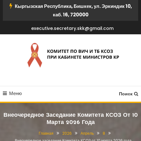
Перейти
Кыргызская Республика, Бишкек, ул. Эркиндик 10,
к
каб. 16, 720000
содержимому
executive.secretary.skk@gmail.com
КОМИТЕТ ПО ВИЧ И ТБ
Меню
КСОЗ ПРИ КАБИНЕТЕ
Поиск
МИНИСТРОВ КР
Внеочередное Заседание Комитета КСОЗ От 10
Марта 2026 Года
Главная
2026
Апрель
8
Внеочередное заседание Комитета КСОЗ от 10 марта 2026 года