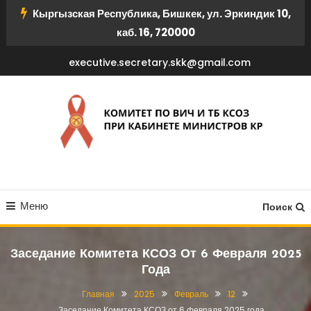
Перейти
Кыргызская Республика, Бишкек, ул. Эркиндик 10,
к
каб. 16, 720000
содержимому
executive.secretary.skk@gmail.com
КОМИТЕТ ПО ВИЧ И ТБ
Меню
КСОЗ ПРИ КАБИНЕТЕ
Поиск
МИНИСТРОВ КР
Заседание Комитета КСОЗ От 6 Февраля 2025
Года
Главная
2025
Февраль
12
Заседание Комитета КСОЗ от 6 февраля 2025 года