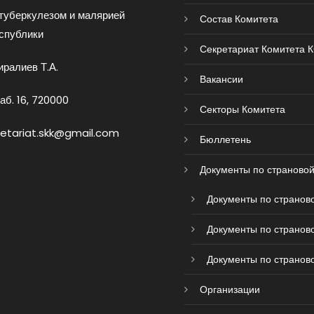
туберкулезом и малярией
Состав Комитета
спублики
Секретариат Комитета 
ралиев Т.А.
Вакансии
аб. 16, 720000
Секторы Комитета
retariat.skk@gmail.com
Бюллетень
Документы по страновой
Документы по страново
Документы по страново
Документы по страново
Организации