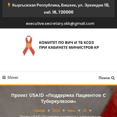
Перейти
Кыргызская Республика, Бишкек, ул. Эркиндик 10,
к
каб. 16, 720000
содержимому
executive.secretary.skk@gmail.com
КОМИТЕТ ПО ВИЧ И ТБ
Меню
КСОЗ ПРИ КАБИНЕТЕ
Поиск
МИНИСТРОВ КР
Проект USAID «Поддержка Пациентов С
Туберкулезом»
Главная
2023
Июль
25
Проект USAID «Поддержка пациентов с туберкулезом»