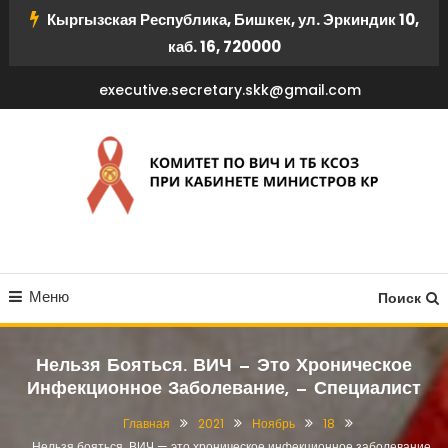
Перейти
Кыргызская Республика, Бишкек, ул. Эркиндик 10,
к
каб. 16, 720000
содержимому
executive.secretary.skk@gmail.com
КОМИТЕТ ПО ВИЧ И ТБ
Меню
КСОЗ ПРИ КАБИНЕТЕ
Поиск
МИНИСТРОВ КР
Нельзя Бояться. ВИЧ — Это Хроническое
Инфекционное Заболевание, — Специалист
Главная
2021
Ноябрь
18
Нельзя бояться. ВИЧ — это хроническое инфекционное заболевание,