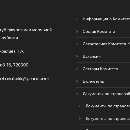
Информация о Комитет
туберкулезом и малярией
Состав Комитета
спублики
Секретариат Комитета 
ралиев Т.А.
Вакансии
аб. 16, 720000
Секторы Комитета
retariat.skk@gmail.com
Бюллетень
Документы по страновой
Документы по страново
Документы по страново