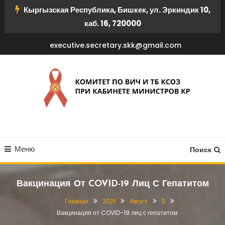
Перейти
Кыргызская Республика, Бишкек, ул. Эркиндик 10,
к
каб. 16, 720000
содержимому
executive.secretary.skk@gmail.com
КОМИТЕТ ПО ВИЧ И ТБ
Меню
КСОЗ ПРИ КАБИНЕТЕ
Поиск
МИНИСТРОВ КР
Вакцинация От COVID-19 Лиц С Гепатитом
Главная
2021
Август
3
Вакцинация от COVID-19 лиц с гепатитом