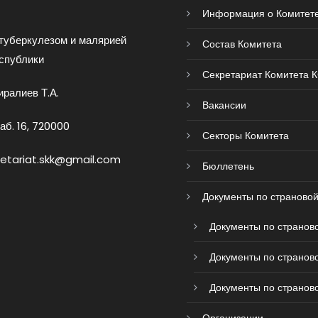
Информация о Комитет
туберкулезом и малярией
Состав Комитета
спублики
Секретариат Комитета 
ралиев Т.А.
Вакансии
аб. 16, 720000
Секторы Комитета
retariat.skk@gmail.com
Бюллетень
Документы по страновой
Документы по страново
Документы по страново
Документы по страново