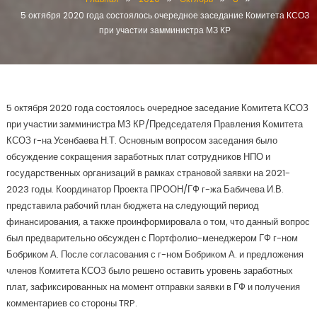
5 октября 2020 года состоялось очередное заседание Комитета КСОЗ
при участии замминистра МЗ КР
5 октября 2020 года состоялось очередное заседание Комитета КСОЗ
при участии замминистра МЗ КР/Председателя Правления Комитета
КСОЗ г-на Усенбаева Н.Т. Основным вопросом заседания было
обсуждение сокращения заработных плат сотрудников НПО и
государственных организаций в рамках страновой заявки на 2021-
2023 годы. Координатор Проекта ПРООН/ГФ г-жа Бабичева И.В.
представила рабочий план бюджета на следующий период
финансирования, а также проинформировала о том, что данный вопрос
был предварительно обсужден с Портфолио-менеджером ГФ г-ном
Бобриком А. После согласования с г-ном Бобриком А. и предложения
членов Комитета КСОЗ было решено оставить уровень заработных
плат, зафиксированных на момент отправки заявки в ГФ и получения
комментариев со стороны TRP.