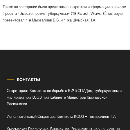
Также на заседании была представлена краткая информация о начале
Проекта «Вместе против туберкулеза» (TB Reach Wave 8), которую
презентовал г-н Мырзалиев Б.Б. и г-жа Шумская Н.А.
КОНТАКТЫ
Секретариат Комитета по борьбе с ВИЧ/СПИДом, туберкулезом и
малярией при КСОЗ при Кабинете Министров Кыргызской
Республики
Исполнительный Секретарь Комитета КСОЗ - Темиралиев Т.А.
Кыргызская Республика, Бишкек, ул. Эркиндик 10, каб. 16, 720000