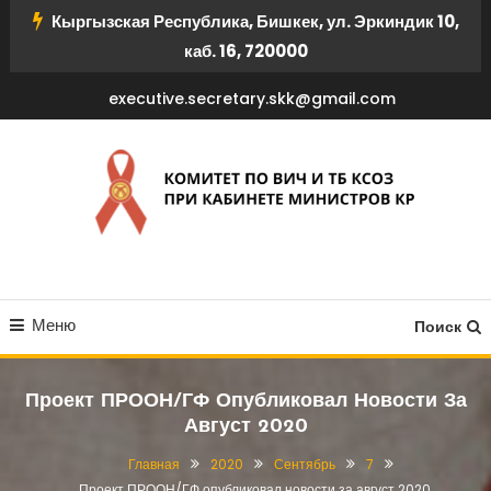
Перейти
Кыргызская Республика, Бишкек, ул. Эркиндик 10,
к
каб. 16, 720000
содержимому
executive.secretary.skk@gmail.com
КОМИТЕТ ПО ВИЧ И ТБ
Меню
КСОЗ ПРИ КАБИНЕТЕ
Поиск
МИНИСТРОВ КР
Проект ПРООН/ГФ Опубликовал Новости За
Август 2020
Главная
2020
Сентябрь
7
Проект ПРООН/ГФ опубликовал новости за август 2020