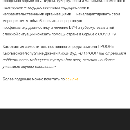
фондомпо борьбе со СПИДом, туберкулезом и малярией, совместно с
партнерами –государственными медицинскими и
неправительственными организациями — началадаптировать свои
мероприятия чтобы обеспечить непрерывную
профилактику,диагностику и лечение ВИЧ и туберкулеза в этой
сложной ситуации иоказать помощь стране в борьбе с COVID-19.
Как отметил заместитель постоянного представителя ПРООН в
КыргызскойРеспублике Дженти Кирш-Вуд:
«В ПРООН мы стремимся
поддерживать
медицинскиеуслуги для всех
, включая наиболее
уязвимые группы населения.»
Более подробно можно почитать по
ссылке