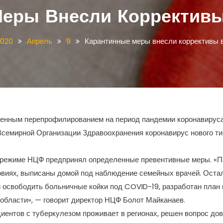
еры Внесли Корректив
2020
Апрель
9
Карантинные меры внесли коррективы 
менным перепрофилированием на период пандемии коронавирус
Всемирной Организации Здравоохранения коронавирус нового тип
м режиме НЦФ предпринял определенные превентивные меры. «П
овиях, выписаны домой под наблюдение семейных врачей. Оста
освободить больничные койки под COVID-19, разработан план 
области», — говорит директор НЦФ Болот Майканаев.
циентов с туберкулезом проживает в регионах, решен вопрос д