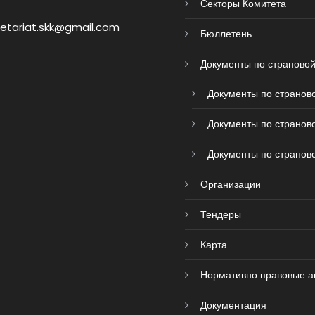
Секторы Комитета
retariat.skk@gmail.com
Бюллетень
Документы по страновой
Документы по страново
Документы по страново
Документы по страново
Организации
Тендеры
Карта
Нормативно правовые а
Документация