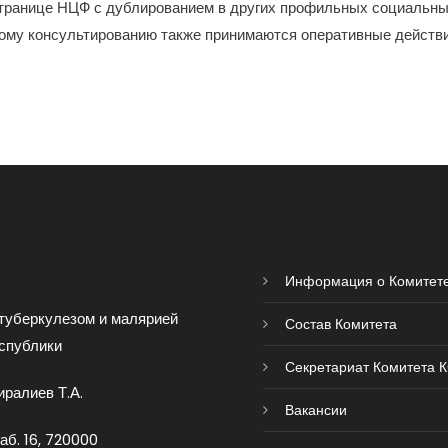
транице НЦФ с дублированием в других профильных социальных
ому консультированию также принимаются оперативные действи
Информация о Комитет
туберкулезом и малярией
Состав Комитета
спублики
Секретариат Комитета 
ралиев Т.А.
Вакансии
аб. 16, 720000