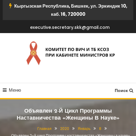
Перейти
Кыргызская Республика, Бишкек, ул. Эркиндик 10,
к
каб. 16, 720000
содержимому
executive.secretary.skk@gmail.com
КОМИТЕТ ПО ВИЧ И ТБ
Меню
КСОЗ ПРИ КАБИНЕТЕ
Поиск
МИНИСТРОВ КР
Объявлен 2-Й Цикл Программы
Наставничества «Женщины В Науке»
Главная
2020
Январь
8
Объявлен 2-й цикл Программы наставничества «Женщины в науке»