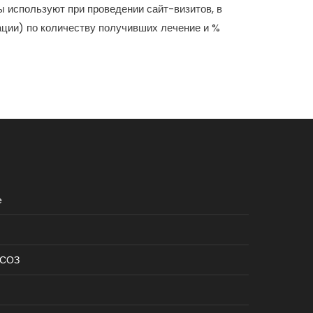
ы используют при проведении сайт-визитов, в
ации) по количеству получивших лечение и %
е
КСОЗ