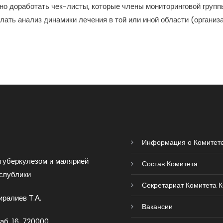
но доработать чек-листы, которые члены мониторинговой групп
лать анализ динамики лечения в той или иной области (организ
Информация о Комитет
туберкулезом и малярией
Состав Комитета
спублики
Секретариат Комитета 
ралиев Т.А.
Вакансии
аб. 16, 720000