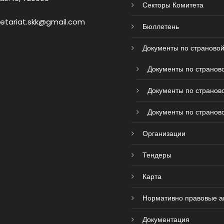
Секторы Комитета
retariat.skk@gmail.com
Бюллетень
Документы по страновой
Документы по страново
Документы по страново
Документы по страново
Организации
Тендеры
Карта
Нормативно правовые а
Документация