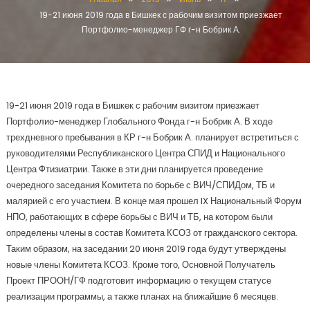
19-21 июня 2019 года в Бишкек с рабочим визитом приезжает
Портфолио-менеджер ГФ г-н Бобрик А.
19-21 июня 2019 года в Бишкек с рабочим визитом приезжает
Портфолио-менеджер Глобального Фонда г-н Бобрик А. В ходе
трехдневного пребывания в КР г-н Бобрик А. планирует встретиться с
руководителями Республиканского Центра СПИД и Национального
Центра Фтизиатрии. Также в эти дни планируется проведение
очередного заседания Комитета по борьбе с ВИЧ/СПИДом, ТБ и
малярией с его участием. В конце мая прошел IX Национальный Форум
НПО, работающих в сфере борьбы с ВИЧ и ТБ, на котором были
определены члены в состав Комитета КСОЗ от гражданского сектора.
Таким образом, на заседании 20 июня 2019 года будут утверждены
новые члены Комитета КСОЗ. Кроме того, Основной Получатель
Проект ПРООН/ГФ подготовит информацию о текущем статусе
реализации программы, а также планах на ближайшие 6 месяцев.