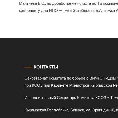
Майтиева В.С., по доработке чек-листа по ТБ компон
компоненту для НПО — г-жа Эстебесова Б.А. и г-жа 
КОНТАКТЫ
Секретариат Комитета по борьбе с ВИЧ/СПИДом, 
при КСОЗ при Кабинете Министров Кыргызской Ре
Исполнительный Секретарь Комитета КСОЗ - Теми
Кыргызская Республика, Бишкек, ул. Эркиндик 10, к