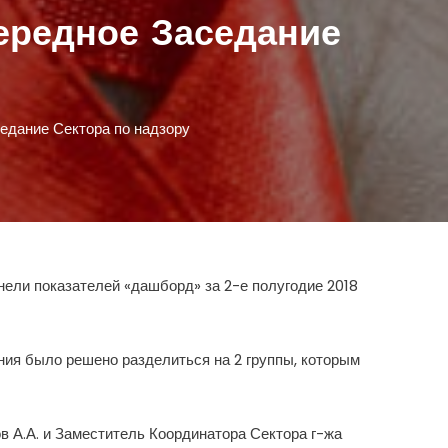
чередное Заседание
седание Сектора по надзору
нели показателей «дашборд» за 2-е полугодие 2018
ния было решено разделиться на 2 группы, которым
в А.А. и Заместитель Координатора Сектора г-жа