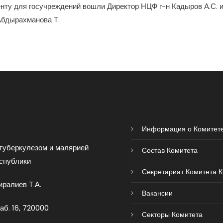
енту для госучреждений вошли Директор НЦФ г-н Кадыров А.С. и
Абдырахманова Т.
Информация о Комитет
туберкулезом и малярией
Состав Комитета
спублики
Секретариат Комитета 
ралиев Т.А.
Вакансии
аб. 16, 720000
Секторы Комитета