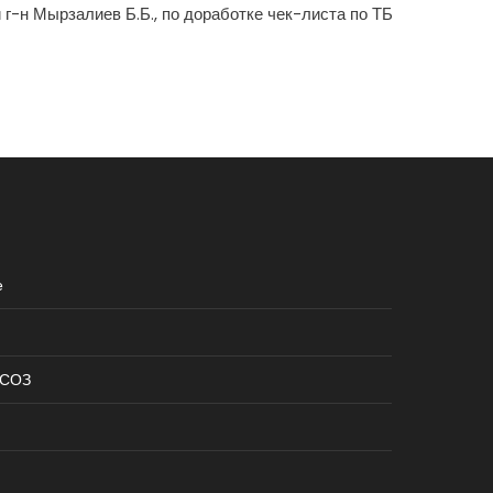
 г-н Мырзалиев Б.Б., по доработке чек-листа по ТБ
е
КСОЗ