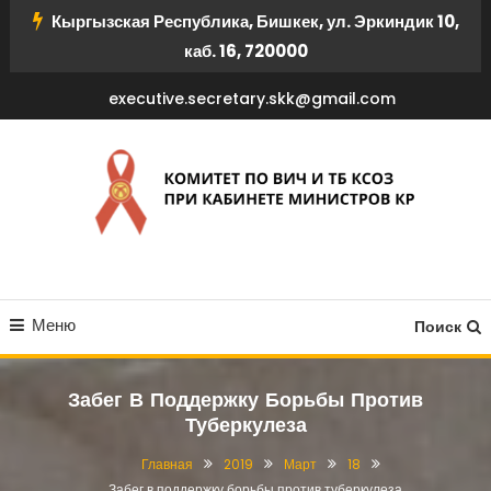
Перейти
Кыргызская Республика, Бишкек, ул. Эркиндик 10,
к
каб. 16, 720000
содержимому
executive.secretary.skk@gmail.com
КОМИТЕТ ПО ВИЧ И ТБ
Меню
КСОЗ ПРИ КАБИНЕТЕ
Поиск
МИНИСТРОВ КР
Забег В Поддержку Борьбы Против
Туберкулеза
Главная
2019
Март
18
Забег в поддержку борьбы против туберкулеза