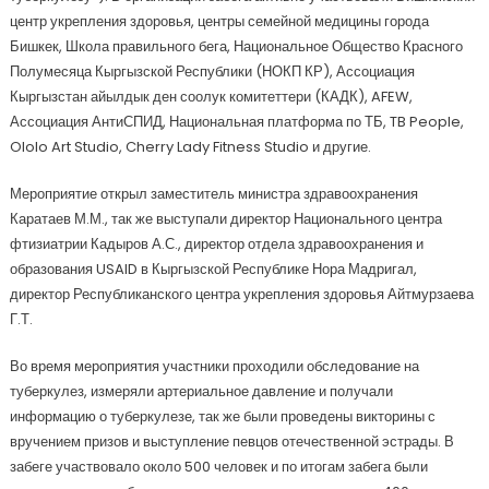
центр укрепления здоровья, центры семейной медицины города
Бишкек, Школа правильного бега, Национальное Общество Красного
Полумесяца Кыргызской Республики (НОКП КР), Ассоциация
Кыргызстан айылдык ден соолук комитеттери (КАДК), AFEW,
Ассоциация АнтиСПИД, Национальная платформа по ТБ, TB People,
Ololo Art Studio, Cherry Lady Fitness Studio и другие.
Мероприятие открыл заместитель министра здравоохранения
Каратаев М.М., так же выступали директор Национального центра
фтизиатрии Кадыров А.С., директор отдела здравоохранения и
образования USAID в Кыргызской Республике Нора Мадригал,
директор Республиканского центра укрепления здоровья Айтмурзаева
Г.Т.
Во время мероприятия участники проходили обследование на
туберкулез, измеряли артериальное давление и получали
информацию о туберкулезе, так же были проведены викторины с
вручением призов и выступление певцов отечественной эстрады. В
забеге участвовало около 500 человек и по итогам забега были