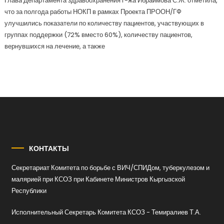
Глава Департамента здравоохранения г-жа Ибраимова С.Ж. отметила,
что за полгода работы НОКП в рамках Проекта ПРООН/ГФ
улучшились показатели по количеству пациентов, участвующих в
группах поддержки (72% вместо 60%), количеству пациентов,
вернувшихся на лечение, а также
КОНТАКТЫ
Секретариат Комитета по борьбе с ВИЧ/СПИДом, туберкулезом и
малярией при КСОЗ при Кабинете Министров Кыргызской
Республики
Исполнительный Секретарь Комитета КСОЗ - Темиралиев Т.А.