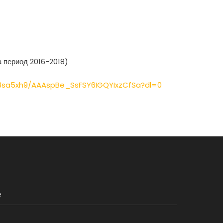
 период 2016-2018)
3sa5xh9/AAAspBe_SsFSY6IGQYIxzCfSa?dl=0
е