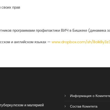
 своих прав
отников программами профилактики ВИЧ в Бишкеке (динамика за
усском и английском языках —
www.dropbox.com/sh/8olk8y3z
Информация о Комитет
туберкулезом и малярией
Состав Комитета