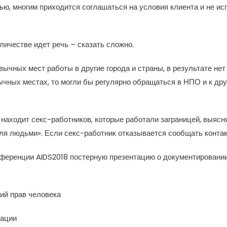
щью, многим приходится соглашаться на условия клиента и не и
личестве идет речь – сказать сложно.
ычных мест работы в другие города и страны, в результате нет
ычных местах, то могли бы регулярно обращаться в НПО и к д
 находит секс-работников, которые работали заграницей, выясня
ля людьми». Если секс-работник отказывается сообщать контакт
еренции AIDS2018 постерную презентацию о документировании 
ий прав человека
кации