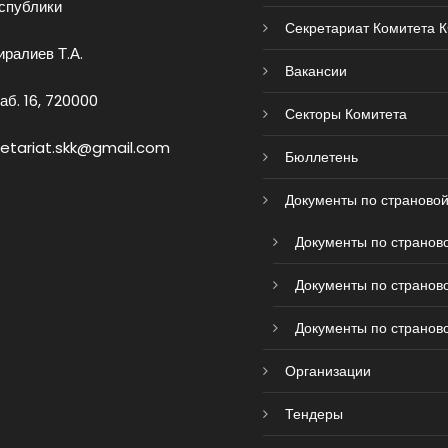
спублики
Секретариат Комитета 
ралиев Т.А.
Вакансии
аб. 16, 720000
Секторы Комитета
retariat.skk@gmail.com
Бюллетень
Документы по страновой
Документы по страново
Документы по страново
Документы по страново
Организации
Тендеры