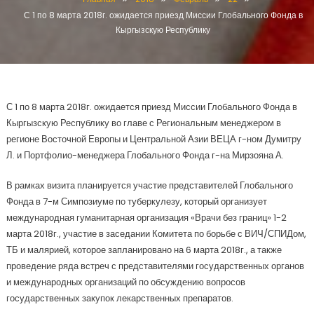
С 1 по 8 марта 2018г. ожидается приезд Миссии Глобального Фонда в
Кыргызскую Республику
С 1 по 8 марта 2018г. ожидается приезд Миссии Глобального Фонда в
Кыргызскую Республику во главе с Региональным менеджером в
регионе Восточной Европы и Центральной Азии ВЕЦА г-ном Думитру
Л. и Портфолио-менеджера Глобального Фонда г-на Мирзояна А.
В рамках визита планируется участие представителей Глобального
Фонда в 7-м Симпозиуме по туберкулезу, который организует
международная гуманитарная организация «Врачи без границ» 1-2
марта 2018г., участие в заседании Комитета по борьбе с ВИЧ/СПИДом,
ТБ и малярией, которое запланировано на 6 марта 2018г., а также
проведение ряда встреч с представителями государственных органов
и международных организаций по обсуждению вопросов
государственных закупок лекарственных препаратов.