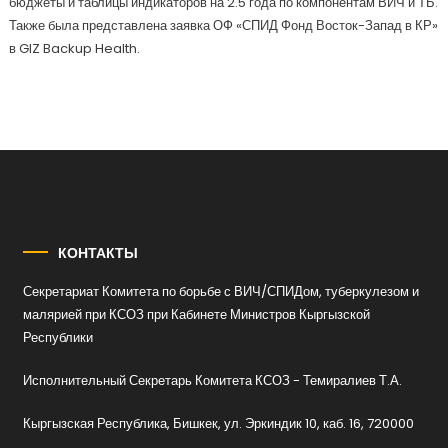
бюджеты и таблицы индикаторов на 2.5 года по компонентам ВИЧ и ТБ.
Также была представлена заявка ОФ «СПИД Фонд Восток-Запад в КР»
в GIZ Backup Health.
КОНТАКТЫ
Секретариат Комитета по борьбе с ВИЧ/СПИДом, туберкулезом и
малярией при КСОЗ при Кабинете Министров Кыргызской
Республики
Исполнительный Секретарь Комитета КСОЗ - Темиралиев Т.А.
Кыргызская Республика, Бишкек, ул. Эркиндик 10, каб. 16, 720000