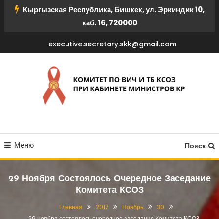
Перейти
Кыргызская Республика, Бишкек, ул. Эркиндик 10,
к
каб. 16, 720000
содержимому
executive.secretary.skk@gmail.com
КОМИТЕТ ПО ВИЧ И ТБ
Меню
КСОЗ ПРИ КАБИНЕТЕ
Поиск
МИНИСТРОВ КР
29 Ноября Состоялось Очередное Заседание
Комитета КСОЗ
Главная
2017
Ноябрь
30
29 ноября состоялось очередное заседание Комитета КСОЗ