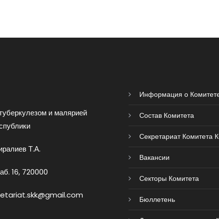
Информация о Комитет
туберкулезом и малярией
Состав Комитета
спублики
Секретариат Комитета 
ралиев Т.А.
Вакансии
аб. 16, 720000
Секторы Комитета
retariat.skk@gmail.com
Бюллетень