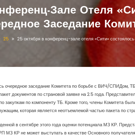
онференц-Зале Отеля «С
редное Заседание Коми
25
25 октября в конференц-зале отеля «Сити» состоялось
ось очередное заседание Комитета по борьбе с ВИЧ/СПИДом, Т
пакет документов по страновой заявке на 2.5 года. Представи
по закупкам по компоненту ТБ. Кроме того, члены Комитета бы
жащим, которая является неотъемлемой частью пакета по стран
денной в сентябре этого года оценки потенциала МЗ КР. Пред
П МЗ КР не может выступать в качестве Основного получателя 