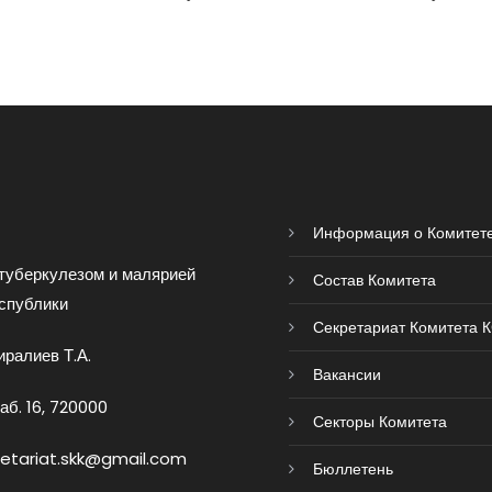
Информация о Комитет
туберкулезом и малярией
Состав Комитета
спублики
Секретариат Комитета 
ралиев Т.А.
Вакансии
аб. 16, 720000
Секторы Комитета
retariat.skk@gmail.com
Бюллетень