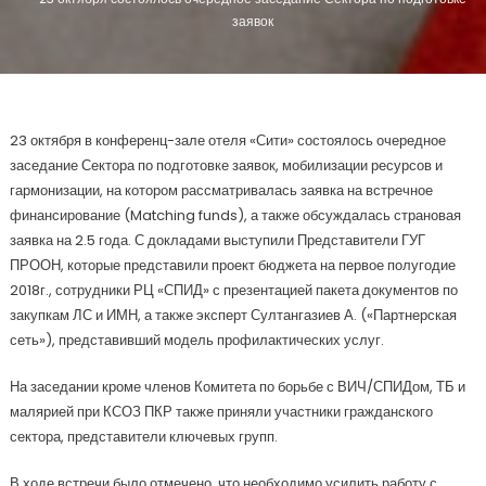
заявок
23 октября в конференц-зале отеля «Сити» состоялось очередное
заседание Сектора по подготовке заявок, мобилизации ресурсов и
гармонизации, на котором рассматривалась заявка на встречное
финансирование (Matching funds), а также обсуждалась страновая
заявка на 2.5 года. С докладами выступили Представители ГУГ
ПРООН, которые представили проект бюджета на первое полугодие
2018г., сотрудники РЦ «СПИД» с презентацией пакета документов по
закупкам ЛС и ИМН, а также эксперт Султангазиев А. («Партнерская
сеть»), представивший модель профилактических услуг.
На заседании кроме членов Комитета по борьбе с ВИЧ/СПИДом, ТБ и
малярией при КСОЗ ПКР также приняли участники гражданского
сектора, представители ключевых групп.
В ходе встречи было отмечено, что необходимо усилить работу с