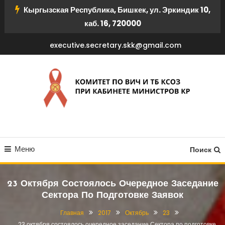
Перейти
Кыргызская Республика, Бишкек, ул. Эркиндик 10,
к
каб. 16, 720000
содержимому
executive.secretary.skk@gmail.com
КОМИТЕТ ПО ВИЧ И ТБ
Меню
КСОЗ ПРИ КАБИНЕТЕ
Поиск
МИНИСТРОВ КР
23 Октября Состоялось Очередное Заседание
Сектора По Подготовке Заявок
Главная
2017
Октябрь
23
23 октября состоялось очередное заседание Сектора по подготовке