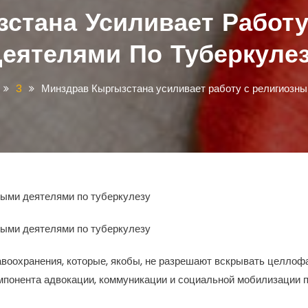
стана Усиливает Работ
еятелями По Туберкуле
3
Минздрав Кыргызстана усиливает работу с религиозны
ными деятелями по туберкулезу
ными деятелями по туберкулезу
воохранения, которые, якобы, не разрешают вскрывать целлофа
понента адвокации, коммуникации и социальной мобилизации 