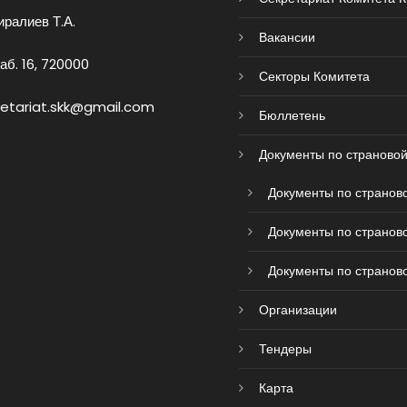
ралиев Т.А.
Вакансии
аб. 16, 720000
Секторы Комитета
retariat.skk@gmail.com
Бюллетень
Документы по страновой
Документы по страново
Документы по страново
Документы по страново
Организации
Тендеры
Карта