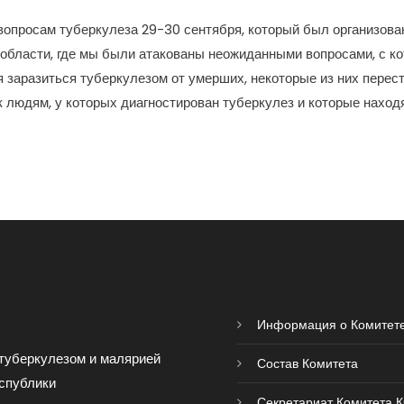
 вопросам туберкулеза 29-30 сентября, который был организов
области, где мы были атакованы неожиданными вопросами, с ко
я заразиться туберкулезом от умерших, некоторые из них перес
к людям, у которых диагностирован туберкулез и которые наход
Информация о Комитет
туберкулезом и малярией
Состав Комитета
спублики
Секретариат Комитета 