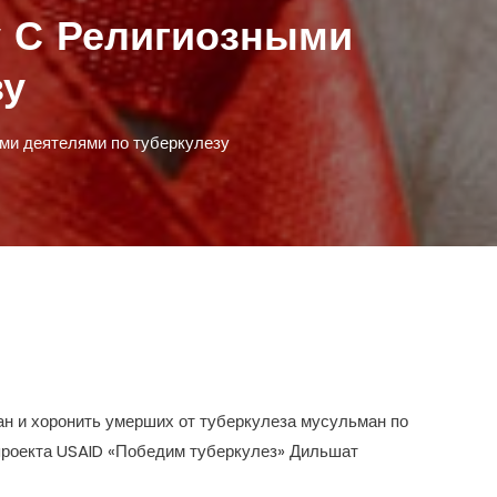
у С Религиозными
зу
ми деятелями по туберкулезу
н и хоронить умерших от туберкулеза мусульман по
проекта USAID «Победим туберкулез» Дильшат