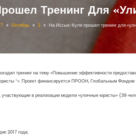
Прошел Тренинг Для «у
17
Октябрь
2
На Иссык-Куле прошел тренинг для «ул
проходил тренинг на тему «Повышение эффективности предоста
юристы “». Проект финансируется ПРООН, Глобальным Фондом 
й, участвующие в реализации модели «уличные юристы» (39 чело
ие 2017 года;