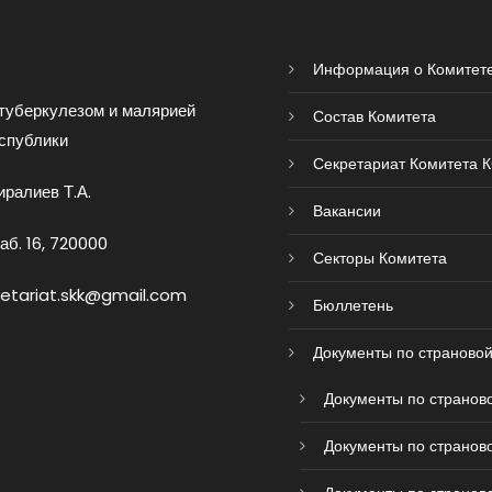
Информация о Комитет
туберкулезом и малярией
Состав Комитета
спублики
Секретариат Комитета 
ралиев Т.А.
Вакансии
аб. 16, 720000
Секторы Комитета
retariat.skk@gmail.com
Бюллетень
Документы по страновой
Документы по страново
Документы по страново