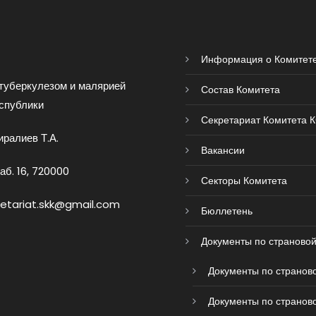
Информация о Комитет
туберкулезом и малярией
Состав Комитета
спублики
Секретариат Комитета 
ралиев Т.А.
Вакансии
аб. 16, 720000
Секторы Комитета
retariat.skk@gmail.com
Бюллетень
Документы по страновой
Документы по страново
Документы по страново