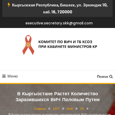
Перейти
Кыргызская Республика, Бишкек, ул. Эркиндик 10,
к
каб. 16, 720000
содержимому
executive.secretary.skk@gmail.com
КОМИТЕТ ПО ВИЧ И ТБ
Меню
КСОЗ ПРИ КАБИНЕТЕ
Поиск
МИНИСТРОВ КР
В Кыргызстане Растет Количество
Заразившихся ВИЧ Половым Путем
Главная
2017
Май
25
В Кыргызстане растет количество заразившихся ВИЧ половым путем