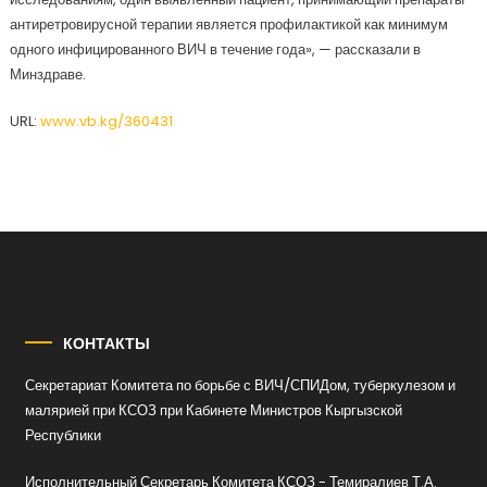
антиретровирусной терапии является профилактикой как минимум
одного инфицированного ВИЧ в течение года», — рассказали в
Минздраве.
URL:
www.vb.kg/360431
КОНТАКТЫ
Секретариат Комитета по борьбе с ВИЧ/СПИДом, туберкулезом и
малярией при КСОЗ при Кабинете Министров Кыргызской
Республики
Исполнительный Секретарь Комитета КСОЗ - Темиралиев Т.А.